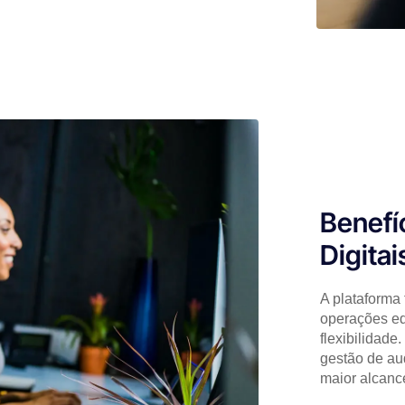
Benefí
Digitai
A plataforma
operações ed
flexibilidad
gestão de au
maior alcance