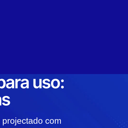
para uso:
as
i projectado com