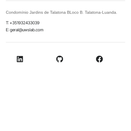
Condomínio Jardins de Talatona BLoco B. Talatona-Luanda.
T: +351932433039
E: geral@uwslab.com
LinkedIn
Github
Facebook
Youtube
© 2026 UWSLab Soluções Web. Todos os direitos
reservados.