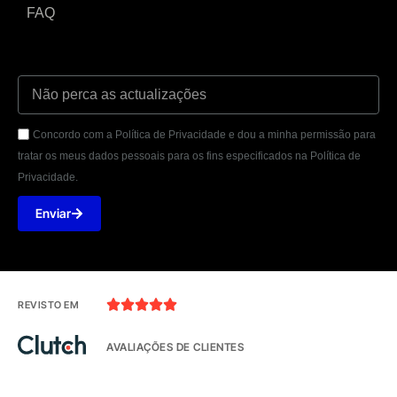
FAQ
Concordo com a Política de Privacidade e dou a minha permissão para
tratar os meus dados pessoais para os fins especificados na Política de
Privacidade.
Enviar





REVISTO EM
AVALIAÇÕES DE CLIENTES