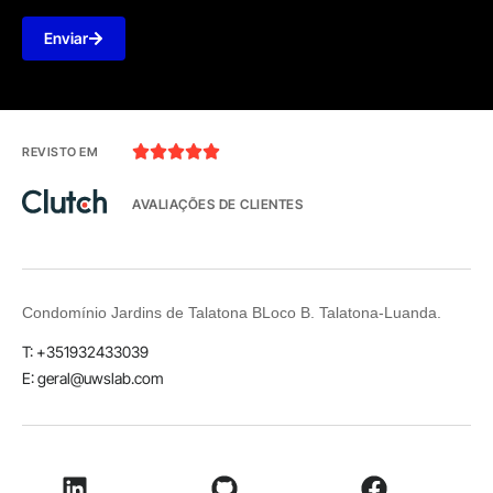
Enviar





REVISTO EM
AVALIAÇÕES DE CLIENTES
Condomínio Jardins de Talatona BLoco B. Talatona-Luanda.
T: +351932433039
E: geral@uwslab.com