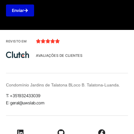
Enviar





REVISTO EM
AVALIAÇÕES DE CLIENTES
Condomínio Jardins de Talatona BLoco B. Talatona-Luanda.
T: +351932433039
E: geral@uwslab.com