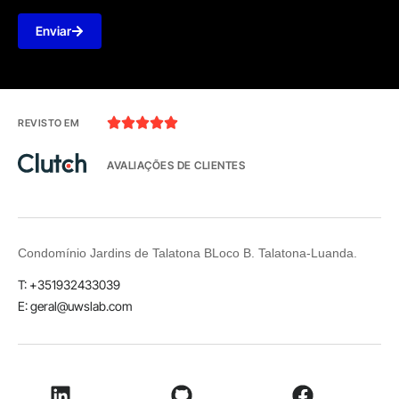
Enviar





REVISTO EM
AVALIAÇÕES DE CLIENTES
Condomínio Jardins de Talatona BLoco B. Talatona-Luanda.
T: +351932433039
E: geral@uwslab.com