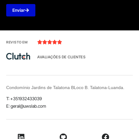
Enviar





REVISTO EM
AVALIAÇÕES DE CLIENTES
Condomínio Jardins de Talatona BLoco B. Talatona-Luanda.
T: +351932433039
E: geral@uwslab.com